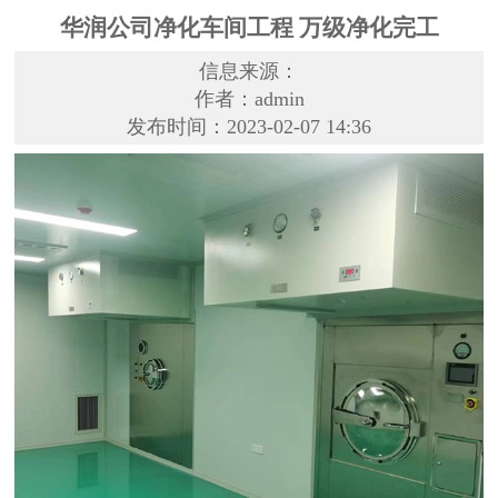
华润公司净化车间工程 万级净化完工
信息来源：
作者：admin
发布时间：2023-02-07 14:36